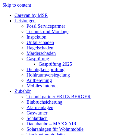
Skip to content
Carevan by MSR
Leistungen
Pössl Servicepartner
Technik und Montage
Inspektion
Unfallschaden
Hagelschaden
Marderschaden
Gasprüfung
Gasprüfung 2025
Dichtigkeitsprüfung
Hohlraumversiegelung
Aufbereitung
Mobiles Internet
Zubehör
Technikpartner FRITZ BERGER
Einbruchsicherung
Alarmanlagen
Gaswarner
Schlafdach
Dachhaube – MAXXAIR
Solaranlagen für Wohnmobile
Trockentrenntoilette