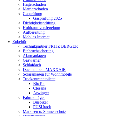
Hagelschaden
Marderschaden
Gasprüfung
Gasprüfung 2025
Dichtigkeitsprüfung
Hohlraumversiegelung
Aufbereitung
Mobiles Internet
Zubehör
Technikpartner FRITZ BERGER
Einbruchsicherung
Alarmanlagen
Gaswarner
Schlafdach
Dachhaube – MAXXAIR
Solaranlagen für Wohnmobile
Trockentrenntoilette
BioToi
Clesana
Arwinger
Fahrradträger
Busbiker
PUSHrack
Markisen u. Sonnenschutz