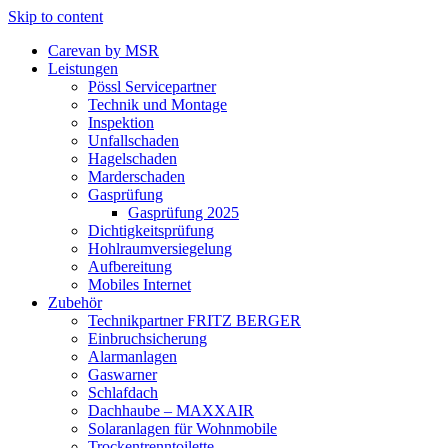
Skip to content
Carevan by MSR
Leistungen
Pössl Servicepartner
Technik und Montage
Inspektion
Unfallschaden
Hagelschaden
Marderschaden
Gasprüfung
Gasprüfung 2025
Dichtigkeitsprüfung
Hohlraumversiegelung
Aufbereitung
Mobiles Internet
Zubehör
Technikpartner FRITZ BERGER
Einbruchsicherung
Alarmanlagen
Gaswarner
Schlafdach
Dachhaube – MAXXAIR
Solaranlagen für Wohnmobile
Trockentrenntoilette