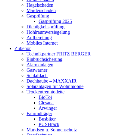
Hagelschaden
Marderschaden
Gasprüfung
Gasprüfung 2025
Dichtigkeitsprüfung
Hohlraumversiegelung
Aufbereitung
Mobiles Internet
Zubehör
Technikpartner FRITZ BERGER
Einbruchsicherung
Alarmanlagen
Gaswarner
Schlafdach
Dachhaube – MAXXAIR
Solaranlagen für Wohnmobile
Trockentrenntoilette
BioToi
Clesana
Arwinger
Fahrradträger
Busbiker
PUSHrack
Markisen u. Sonnenschutz