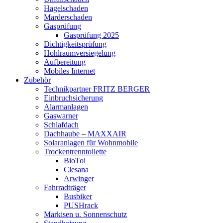
Hagelschaden
Marderschaden
Gasprüfung
Gasprüfung 2025
Dichtigkeitsprüfung
Hohlraumversiegelung
Aufbereitung
Mobiles Internet
Zubehör
Technikpartner FRITZ BERGER
Einbruchsicherung
Alarmanlagen
Gaswarner
Schlafdach
Dachhaube – MAXXAIR
Solaranlagen für Wohnmobile
Trockentrenntoilette
BioToi
Clesana
Arwinger
Fahrradträger
Busbiker
PUSHrack
Markisen u. Sonnenschutz