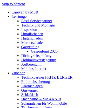
Skip to content
Carevan by MSR
Leistungen
Pössl Servicepartner
Technik und Montage
Inspektion
Unfallschaden
Hagelschaden
Marderschaden
Gasprüfung
Gasprüfung 2025
Dichtigkeitsprüfung
Hohlraumversiegelung
Aufbereitung
Mobiles Internet
Zubehör
Technikpartner FRITZ BERGER
Einbruchsicherung
Alarmanlagen
Gaswarner
Schlafdach
Dachhaube – MAXXAIR
Solaranlagen für Wohnmobile
Trockentrenntoilette