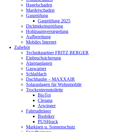
Hagelschaden
Marderschaden
Gasprüfung
Gasprüfung 2025
Dichtigkeitsprüfung
Hohlraumversiegelung
Aufbereitung
Mobiles Internet
Zubehör
Technikpartner FRITZ BERGER
Einbruchsicherung
Alarmanlagen
Gaswarner
Schlafdach
Dachhaube – MAXXAIR
Solaranlagen für Wohnmobile
Trockentrenntoilette
BioToi
Clesana
Arwinger
Fahrradträger
Busbiker
PUSHrack
Markisen u. Sonnenschutz