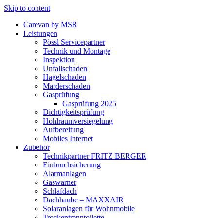
Skip to content
Carevan by MSR
Leistungen
Pössl Servicepartner
Technik und Montage
Inspektion
Unfallschaden
Hagelschaden
Marderschaden
Gasprüfung
Gasprüfung 2025
Dichtigkeitsprüfung
Hohlraumversiegelung
Aufbereitung
Mobiles Internet
Zubehör
Technikpartner FRITZ BERGER
Einbruchsicherung
Alarmanlagen
Gaswarner
Schlafdach
Dachhaube – MAXXAIR
Solaranlagen für Wohnmobile
Trockentrenntoilette