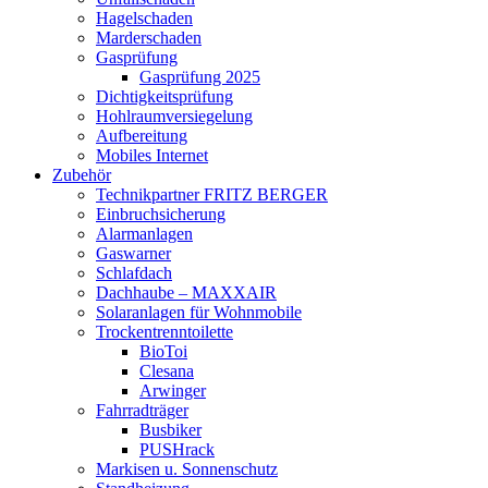
Hagelschaden
Marderschaden
Gasprüfung
Gasprüfung 2025
Dichtigkeitsprüfung
Hohlraumversiegelung
Aufbereitung
Mobiles Internet
Zubehör
Technikpartner FRITZ BERGER
Einbruchsicherung
Alarmanlagen
Gaswarner
Schlafdach
Dachhaube – MAXXAIR
Solaranlagen für Wohnmobile
Trockentrenntoilette
BioToi
Clesana
Arwinger
Fahrradträger
Busbiker
PUSHrack
Markisen u. Sonnenschutz