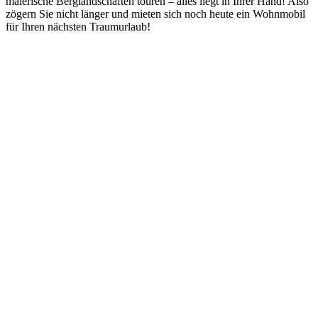
malerische Berglandschaften touren – alles liegt in Ihrer Hand! Also
zögern Sie nicht länger und mieten sich noch heute ein Wohnmobil
für Ihren nächsten Traumurlaub!