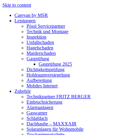
Skip to content
Carevan by MSR
Leistungen
Pössl Servicepartner
Technik und Montage
Inspektion
Unfallschaden
Hagelschaden
Marderschaden
Gasprüfung
Gasprüfung 2025
Dichtigkeitsprüfung
Hohlraumversiegelung
Aufbereitung
Mobiles Internet
Zubehör
Technikpartner FRITZ BERGER
Einbruchsicherung
Alarmanlagen
Gaswarner
Schlafdach
Dachhaube – MAXXAIR
Solaranlagen für Wohnmobile
Trockentrenntoilette