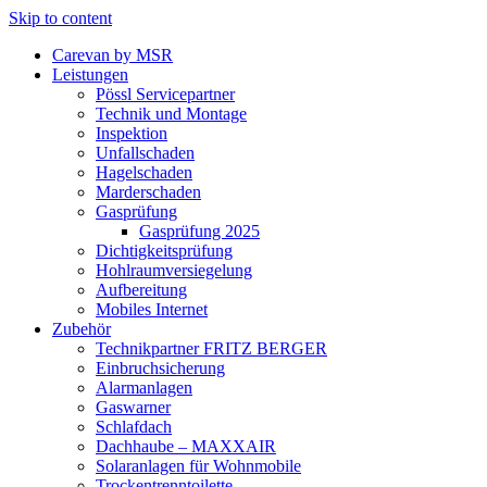
Skip to content
Carevan by MSR
Leistungen
Pössl Servicepartner
Technik und Montage
Inspektion
Unfallschaden
Hagelschaden
Marderschaden
Gasprüfung
Gasprüfung 2025
Dichtigkeitsprüfung
Hohlraumversiegelung
Aufbereitung
Mobiles Internet
Zubehör
Technikpartner FRITZ BERGER
Einbruchsicherung
Alarmanlagen
Gaswarner
Schlafdach
Dachhaube – MAXXAIR
Solaranlagen für Wohnmobile
Trockentrenntoilette