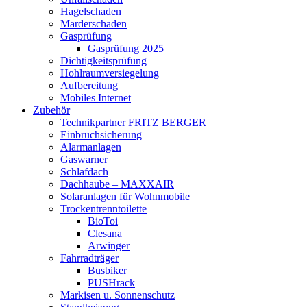
Hagelschaden
Marderschaden
Gasprüfung
Gasprüfung 2025
Dichtigkeitsprüfung
Hohlraumversiegelung
Aufbereitung
Mobiles Internet
Zubehör
Technikpartner FRITZ BERGER
Einbruchsicherung
Alarmanlagen
Gaswarner
Schlafdach
Dachhaube – MAXXAIR
Solaranlagen für Wohnmobile
Trockentrenntoilette
BioToi
Clesana
Arwinger
Fahrradträger
Busbiker
PUSHrack
Markisen u. Sonnenschutz